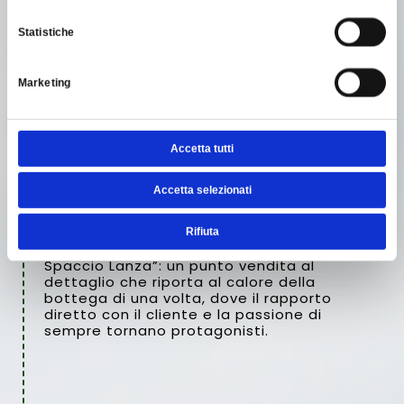
Statistiche
2012
Marketing
UN RITORNO AL CUORE, "LO
SPACCIO LANZA"
Accetta tutti
Pur diventando una moderna realtà
Accetta selezionati
industriale, la famiglia Lanza ha
mantenuto vivo il legame con le proprie
origini. Nel 2012, questo spirito si è
Rifiuta
concretizzato con l’apertura de “Lo
Spaccio Lanza”: un punto vendita al
dettaglio che riporta al calore della
bottega di una volta, dove il rapporto
diretto con il cliente e la passione di
sempre tornano protagonisti.