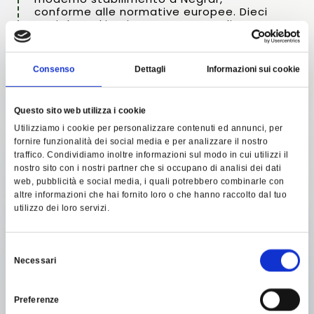
conforme alle normative europee. Dieci
anni dopo, l’impianto venne ampliato con
nuove linee di sezionamento,
confezionamento sottovuoto e un
magazzino all’avanguardia. Questi
Consenso
Dettagli
Informazioni sui cookie
investimenti hanno consolidato la
presenza dell’azienda sul mercato
nazionale ed europeo.
Questo sito web utilizza i cookie
Utilizziamo i cookie per personalizzare contenuti ed annunci, per
fornire funzionalità dei social media e per analizzare il nostro
traffico. Condividiamo inoltre informazioni sul modo in cui utilizzi il
nostro sito con i nostri partner che si occupano di analisi dei dati
web, pubblicità e social media, i quali potrebbero combinarle con
altre informazioni che hai fornito loro o che hanno raccolto dal tuo
utilizzo dei loro servizi.
Selezione
Necessari
del
consenso
Preferenze