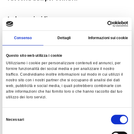
La base giuridica
La base giuridica che legittima il presente
Consenso
Dettagli
Informazioni sui cookie
trattamento è costituita dell’esecuzione di
misure precontrattuali adottate anche su
richiesta dell’interessato.
Questo sito web utilizza i cookie
Utilizziamo i cookie per personalizzare contenuti ed annunci, per
fornire funzionalità dei social media e per analizzare il nostro
Il periodo di conservazione dei dati
traffico. Condividiamo inoltre informazioni sul modo in cui utilizzi il
nostro sito con i nostri partner che si occupano di analisi dei dati
web, pubblicità e social media, i quali potrebbero combinarle con
altre informazioni che hai fornito loro o che hanno raccolto dal tuo
Il periodo di conservazione dei dati per la
utilizzo dei loro servizi.
presente finalità è di 24 mesi;
Selezione
Natura del conferimento
Necessari
del
consenso