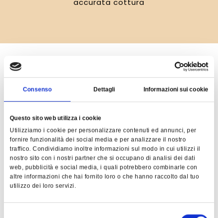
accurata cottura
Punti vendita vicino a te
Consenso
Dettagli
Informazioni sui cookie
DOVE TROVI
Questo sito web utilizza i cookie
QUESTO PRODOTTO
Utilizziamo i cookie per personalizzare contenuti ed annunci, per
fornire funzionalità dei social media e per analizzare il nostro
traffico. Condividiamo inoltre informazioni sul modo in cui utilizzi il
nostro sito con i nostri partner che si occupano di analisi dei dati
web, pubblicità e social media, i quali potrebbero combinarle con
altre informazioni che hai fornito loro o che hanno raccolto dal tuo
Trova i nostri prodotti nello store più vicino a
utilizzo dei loro servizi.
te
Selezione