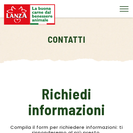
Tog
CONTATTI
Richiedi
informazioni
Compila il form per richiedere informazioni: ti
risponderemo al più presto.