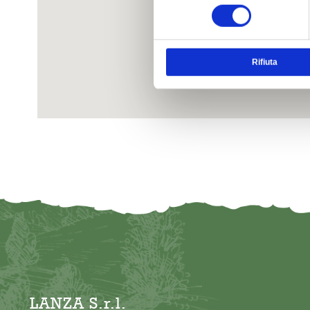
consenso
Rifiuta
LANZA S.r.l.